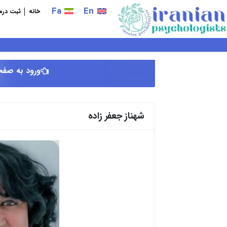
فتن
Fa
En
خانه
ثبت درما
ه
حتوا
ورود به صفح
شهناز جعفر زاده