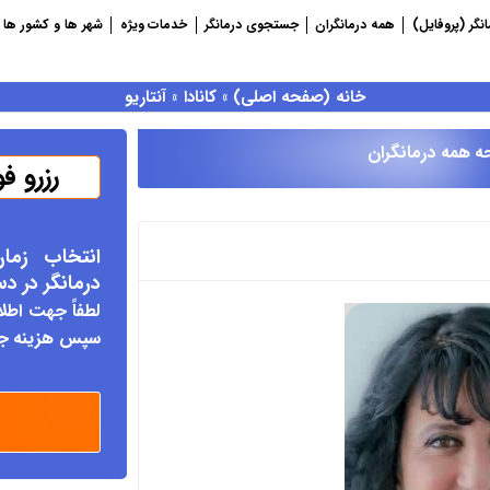
نگر (پروفایل)
همه درمانگران
جستجوی درمانگر
خدمات ویژه
شهر ها و کشور ها
خانه (صفحه اصلی)
»
کانادا
»
آنتاریو
ه همه درمانگران
رزرو ف
انتخاب زما
درمانگر د
ر د
لطفاً جهت اطلا
سپس هزینه جلس