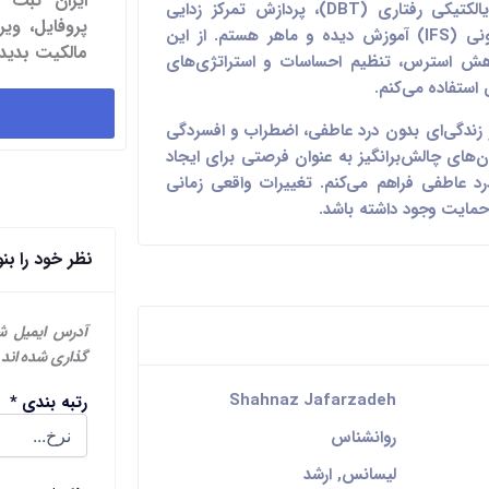
ایران ثبت 
در درمان شناختی رفتاری (CBT)، درمان دیالکتیکی رفتاری (DBT)، پردازش تمرکز زدایی
پروفایل، و
حرکت چشم (EMDR) و سیستم خانواده درونی (IFS) آموزش دیده و ماهر هستم. از این
مالکیت بدید.
اهش استرس، تنظیم احساسات و استراتژی‌های
استفاده می‌کنم.
ز زندگی‌ای بدون درد عاطفی، اضطراب و افسردگی
ای چالش‌برانگیز به عنوان فرصتی برای ایجاد
د عاطفی فراهم می‌کنم. تغییرات واقعی زمانی
 حمایت وجود داشته باشد.
نظر خود را بن
آدرس ایمیل ش
گذاری شده اند
Shahnaz Jafarzadeh
رتبه بندی
*
روانشناس
لیسانس, ارشد