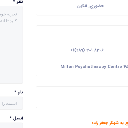
نظر
*
حضوری, آنلاین
+1(289) 301-8306
Milton Psychotherapy Centre 45
نام
*
ایمیل
*
 به شهناز جعفر زاده