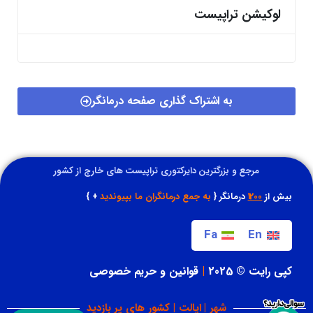
لوکیشن تراپیست
به اشتراک گذاری صفحه درمانگر
مرجع و بزرگترین دایرکتوری تراپیست های خارج از کشور
بیش از
1200
درمانگر {
به جمع درمانگران ما بپیوندید
+ }
Fa
En
کپی رایت © 2025
|
قوانین و حریم خصوصی
شهر | ایالت | کشور های پر بازدید