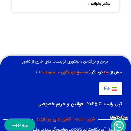
بیشتر بخوانید »
مرجع و بزرگترین دایرکتوری تراپیست های خارج از کشور
بیش از
1200
درمانگر {
به جمع درمانگران ما بپیوندید
+ }
Fa
کپی رایت © 2025
|
قوانین و حریم خصوصی
شهر | ایالت | کشور های پر بازدید
رزرو نوبت
آلمان
آمریکا
استرالیا
کانادا
دبی
هامبورگ
سیدنی
ملبورن
تورنتو