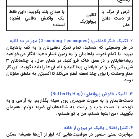
ترس از مرگ یا
با صدای بلند بگویید: «این فقط
تلقینِ
از دست دادن
یک واکنش دفاعیِ اشتباه
بیولوژیک
عقل
است.»
۲. تکنیک «لنگر انداختن» (Grounding Techniques) مهار در ده ثانیه
در هر وضعیتی که هستید، تمام تمرکز ذهنی‌تان را به کف پاهایتان
ببرید. با تمام قدرت، پاهایتان را به زمین فشار دهید؛ انگار می‌خواهید
ریشه‌هایتان را در عمق خاک فرو کنید. در همان حال، با چشمانتان ۳
شیء آبی‌رنگ را در اطرافتان پیدا کنید و نام آن‌ها را بلند بگویید. این کار
مدارِ وحشت را برای چند لحظه قطع می‌کند تا اکسیژن به منطقِ مغزتان
برسد.
۳.
تکنیک «آغوش پروانه‌ای» (Butterfly Hug)
دست‌هایمان را به صورت ضربدری روی سینه بگذاریم. به آرامی و به
نوبت، با دست چپ و راست به شانه‌هایتان ضربه بزنیم. همزمان
بگویید: «من اینجا هستم، من با تو هستم».
۴. کنترل اختلال پانیک در بیرون از خانه
مهاجرت یعنی حضور در موقعیت‌هایی که فرار از آن‌ها همیشه ممکن