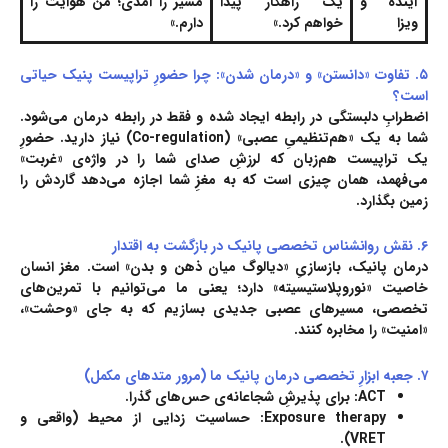
آینده و
یک راهکار پیدا
مسیر را آمدی؛ من هوایت را
ویزا
خواهم کرد.»
دارم.»
۵. تفاوت «دانستن» و «درمان شدن»: چرا حضورِ تراپیست پنیک حیاتی
است؟
اضطرابِ دلبستگی در رابطه ایجاد شده و فقط در رابطه درمان می‌شود.
شما به یک «هم‌تنظیمیِ عصبی» (Co-regulation) نیاز دارید. حضورِ
یک تراپیست هم‌زبان که لرزشِ صدای شما را در واژه‌ی «غربت»
می‌فهمد، همان چیزی است که به مغزِ شما اجازه می‌دهد گاردش را
زمین بگذارد.
۶. نقش روانشناس تخصصی پانیک در بازگشت به اقتدار
درمان پانیک، بازسازیِ «دیالوگ میان ذهن و بدن» است. مغز انسان
خاصیت «نوروپلاستیسیته» دارد؛ یعنی ما می‌توانیم با تمرین‌های
تخصصی، مسیرهای عصبی جدیدی بسازیم که به جای «وحشت»،
«امنیت» را مخابره کنند.
۷. جعبه‌ ابزارِ تخصصی درمان پانیک ما (مرور متدهای مکمل)
ACT:
برای پذیرشِ شجاعانه‌ی حس‌های گذرا.
Exposure therapy:
حساسیت زدایی از محیط (واقعی و
VRET).