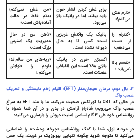
برای غش کردن فشار خون
«من غش نمی‌کنم؛
«دارم غش
باید بیفتد، اما در پانیک بالا
بدنم فقط در حالتِ
می‌کنم!»
می‌رود.
آماده‌باش است.»
«کنترلم را
پانیک یک واکنشِ غریزی
«ذهن من در حالِ
از دست
است؛ کسی تا به حال
مدیریتِ یک استرسِ
می‌دهم.»
دیوانه نشده است.
بزرگ است.»
اکسیژن خون در پانیک
«ریه‌های من سالم‌اند؛
«نفسم بالا
بالای ۹۸٪ است؛ این انقباض
بازدم را طولانی
نمی‌آید.»
عضلات است.
می‌کنم.»
۳. بالِ دوم: درمان هیجان‌مدار (EFT)؛ التیام زخم دلبستگی و تحریکِ
عصب واگ
در حالی که CBT با کورتکس صحبت می‌کند، ما با متد EFT به سراغ
عصب واگ می‌رویم؛ شاه‌راهِ آرامش در بدن و در آن شما همراه با
روانشناس
خود طی ۳ گام اساسی امنیت درونی را بازسازی می‌کنید:
در مرحله اول، شما با کمک
روانشناس
«چرخه وحشت» را شناسایی
می‌کنید تا متوجه شوید چگونه تنهایی بیولوژیک در غربت، یک حس