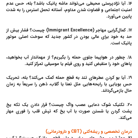
۱۶. آیا نژادپرستی محیطی می‌تواند ماشه پانیک باشد؟
بله، حس عدم
امنیت اجتماعی و قضاوت شدن مداوم، آستانه تحمل استرس را به شدت
پایین می‌آورد.
۱۷. کمال‌گرایی مهاجر (Immigrant Excellence) چیست؟
فشار بیش از
حد به خود برای عالی بودن در کشور جدید که سوخت اصلی موتور
پانیک است.
۱۸. چطور در هواپیما جلوی حمله را بگیریم؟
از مهماندار آب بخواهید،
پاهای خود را منقبض کنید و روی فیلم یا موسیقی تمرکز کنید.
۱۹. آیا بو کردن عطرهای تند به قطع حمله کمک می‌کند؟
بله، تحریک
حس بویایی با رایحه‌هایی مثل نعنا یا گلاب، ذهن را سریعاً به زمان
حال بازمی‌گرداند.
۲۰. تکنیک شوک دمایی عصب واگ چیست؟
قرار دادن یک تکه یخ
پشت گردن یا شستن صورت با آب یخ که تپش قلب را فوری مهار
می‌کند.
درمان تخصصی و ریشه‌کنی (CBT و دارودرمانی)