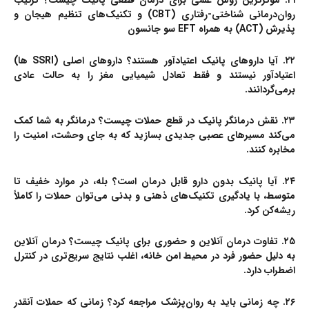
۲۱. موثرترین روش علمی برای درمان قطعی پانیک چیست؟
ترکیب
روان‌درمانی شناختی-رفتاری (CBT) و تکنیک‌های تنظیم هیجان و
پذیرش (ACT) به همراه EFT سو جانسون
۲۲. آیا داروهای پانیک اعتیادآور هستند؟
داروهای اصلی (SSRI ها)
اعتیادآور نیستند و فقط تعادل شیمیایی مغز را به حالت عادی
برمی‌گردانند.
۲۳. نقش درمانگر پانیک در قطع حملات چیست؟
درمانگر به شما کمک
می‌کند مسیرهای عصبی جدیدی بسازید که به جای وحشت، امنیت را
مخابره کنند.
۲۴. آیا پانیک بدون دارو قابل درمان است؟
بله، در موارد خفیف تا
متوسط، با یادگیری تکنیک‌های ذهنی و بدنی می‌توان حملات را کاملاً
ریشه‌کن کرد.
۲۵. تفاوت درمان آنلاین و حضوری برای پانیک چیست؟
درمان آنلاین
به دلیل حضور فرد در محیط امن خانه، اغلب نتایج سریع‌تری در کنترل
اضطراب دارد.
۲۶. چه زمانی باید به روان‌پزشک مراجعه کرد؟
زمانی که حملات آنقدر