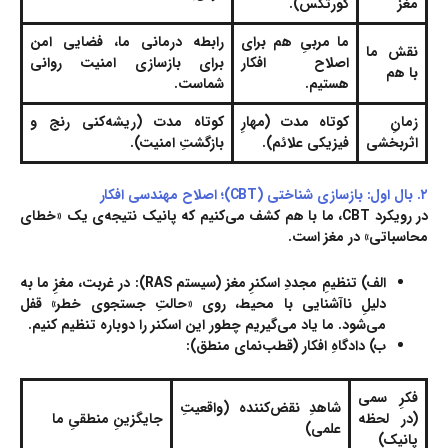
مغز
کورتکس).
ما مربیِ هم برای
رابطه درمانی ما، فضایی امن
نقش ما
اصلاح افکار
برای بازسازی امنیت روانی
با هم
هستیم.
شماست.
زمانِ
کوتاه مدت (مهارِ
کوتاه مدت (ریشه‌کنی رنج و
اثربخشی
فیزیکی علائم).
بازگشتِ امنیت).
۲. بال اول: بازسازی شناختی (CBT)؛ اصلاح مهندسی افکار
در رویکرد CBT، ما با هم کشف می‌کنیم که پانیک نتیجه‌ی یک «خطای
محاسباتی» در مغز است.
الف) تنظیمِ مجددِ اسکنرِ مغز (سیستم RAS):
در غربت، مغزِ ما به
دلیلِ ناآشنایی با محیط، روی «حالتِ جستجوی خطر» قفل
می‌شود. ما یاد می‌گیریم چطور این اسکنر را دوباره تنظیم کنیم.
ب) دادگاهِ افکار (قطب‌نمای منطق):
فکرِ سمی
شاهدِ نقض‌کننده (واقعیتِ
(در لحظه
جایگزینِ منطقیِ ما
علمی)
پانیک)