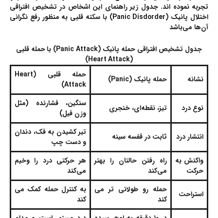
تجربه نموده اند. جدول زیر راهنمای این اشخاص در تشخیص افتراقی
اختلال پانیک (Panic Disdorder) با سکته قلبی به منظور رفع نگرانی
آن‌ها می‌باشد
جدول تشخیص افتراقی حمله پانیک (Panic Attack) با حمله قلبی
(Heart Attack)
حمله قلبی (Heart
نشانه
حمله پانیک (Panic)
Attack)
سنگین، فشارنده (مثل
نوع درد
تیز، نقطه‌ای، خنجری
وزن فیل)
تیر کشیدن به فک، دندان
انتشار درد
ثابت در قفسه سینه
و دست چپ
واکنش به
راه رفتن حالتان را بهتر
هر حرکتی درد را وخیم
حرکت
می‌کند
می‌کند
حمله رو طولانی تر می
به کنترل حمله کمک می
استراحت
کند
کند