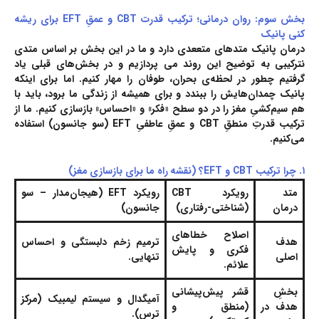
بخش سوم: روان درمانی؛ ترکیب قدرت CBT و عمقِ EFT برای ریشه
‌کنی پانیک
درمان پانیک متدهای متععدی دارد و ما در این بخش بر اساس متدی
نترکیبی به توضیح این روند می پردازیم و در بخش‌های قبلی یاد
گرفتیم چطور در لحظه‌ی بحران، طوفان را مهار کنیم. اما برای اینکه
پانیک چمدان‌هایش را ببندد و برای همیشه از زندگی ما برود، باید با
هم سیم‌کشیِ مغز را در دو سطح «فکر» و «احساس» بازسازی کنیم. ما از
ترکیب قدرتِ منطقِ CBT و عمقِ عاطفیِ EFT (سو جانسون) استفاده
می‌کنیم.
۱. چرا ترکیب CBT و EFT؟ (نقشه راه ما برای بازسازی مغز)
متد
رویکرد CBT
رویکرد EFT (هیجان‌مدار – سو
درمان
(شناختی-رفتاری)
جانسون)
اصلاح خطاهای
هدف
ترمیم زخم دلبستگی و احساس
فکری و پایش
اصلی
تنهایی.
علائم.
بخشِ
قشر پیش‌پیشانی
آمیگدال و سیستم لیمبیک (مرکز
هدف در
(منطق و
ترس).