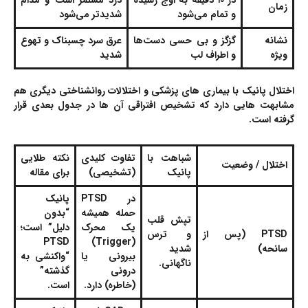
در ۱۰ دقیقه به اوج رسیده
درد مستمر است و مدام
زمان
و تمام می‌شود
شدیدتر می‌شود
نشانه
گزگز و بی حسی دست‌ها
عرق سرد چسبناک و تهوع
ویژه
و اطراف لب
شدید
اختلال پانیک با بیماری های پزشکی و اختلالات روانشناختی دیگری هم
مشابهت هایی دارد که تشخیص افتراقی آن ها در جدول بعدی قرار
گرفته است.
شباهت با
تفاوت کلیدی
نکته طلایی
اختلال / وضعیت
پانیک
(تشخیصی)
برای مقاله
در PTSD
پانیک
حمله همیشه
“بدون
تپش قلب
یک محرک
دلیل” است؛
PTSD (پس از
و ترس
PTSD
(Trigger)
سانحه)
شدید
بیرونی یا
“واکنشی به
ناگهانی.
درونی
گذشته”
(خاطره) دارد.
است.