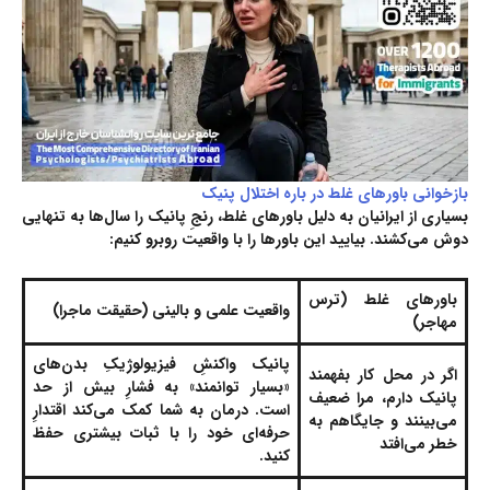
بازخوانی باورهای غلط در باره اختلال پنیک
بسیاری از ایرانیان به دلیل باورهای غلط، رنجِ پانیک را سال‌ها به تنهایی
دوش می‌کشند. بیایید این باورها را با واقعیت روبرو کنیم:
باورهای غلط (ترس
واقعیت علمی و بالینی (حقیقت ماجرا)
مهاجر)
پانیک واکنشِ فیزیولوژیکِ بدن‌های
اگر در محل کار بفهمند
«بسیار توانمند» به فشارِ بیش از حد
پانیک دارم، مرا ضعیف
است. درمان به شما کمک می‌کند اقتدارِ
می‌بینند و جایگاهم به
حرفه‌ای خود را با ثبات بیشتری حفظ
خطر می‌افتد
کنید.