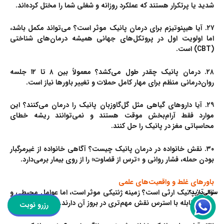
شدید یا پرتکرار هستند که عملکرد روزانه و شغلی شما را مختل کرده‌اند.
۲۷. آیا هیپنوتیزم برای درمان پانیک موثر است؟
می‌تواند مکمل باشد،
اما اولویت اول در پروتکل‌های جهانی همیشه درمان‌های شناختی
(CBT) است.
۲۸. درمان پانیک چقدر طول می‌کشد؟
معمولاً بین ۸ تا ۱۲ جلسه
روان‌درمانی منظم برای مهار کامل حملات و تغییر باورها نیاز است.
۲۹. آیا داروهای گیاهی مثل گل‌گاوزبان پانیک را درمان می‌کنند؟
این
موارد فقط آرام‌بخش موقت هستند و نمی‌توانند ریشه خطای
محاسباتی مغز در پانیک را حل کنند.
۳۰. نقش خانواده در درمان پانیک چیست؟
آگاهی خانواده از غیرمرگبار
بودن حمله، فشار روانی و «ترس از قضاوت» را از روی بیمار برمی‌دارد.
باورهای غلط و واقعیت‌های علمی
۳۱. آیا پانیک ارثی است؟
زمینه ژنتیکی موثر است، اما عوامل محیطی و
نحوه مقابله با استرس نقش مهم‌تری در بروز آن دارند.
رزرو نوبت