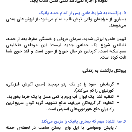
نموده و اجازه نمی‌دهد تنگی نفس شدت یابد.
۵
. بازگشت به شرایط عادی پس از اتمام حمله پانیک
بسیاری از مراجعان وقتی تپش قلب تمام می‌شود، از لرزش‌های بعدی
می‌ترسند.
تبیین علمی:
لرزش شدید، سرمای درونی و خستگیِ مفرط بعد از حمله،
نشانه‌ی شروع یک حمله‌ی جدید نیست! این مرحله‌ی «تخلیه‌ی
سمپاتیک» است. آدرنالین در حال خروج از خون است و قند خون شما
افت کرده است.
پروتکل بازگشت به زندگی:
گرمایش:
خود را در یک پتو بپیچید (حسِ آغوش فیزیکی،
کورتیزول را کم می‌کند).
تنظیم قند:
یک لیوان آب ولرم با کمی عسل یا یک خرما بخورید.
تخلیه:
اگر گریه‌تان می‌آید، مانع نشوید. گریه کردن سریع‌ترین
راه برای دفع هورمون‌های استرس است.
۶
. سه اشتباه مهم که بیماری پانیک را مزمن می‌کند
پایشِ وسواسی با اپل‌ واچ:
بستنِ ساعت در لحظه‌ی حمله