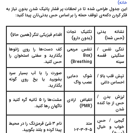
خانه)
این جدول طراحی شده تا در لحظات پر فشار پانیک شدن بدون نیاز به
فکر کردن دکمه‌ی توقف حمله را بر اساس حسِ بدنی‌تان پیدا کنید:
نشانه بدنی
تکنیکِ نجات
اقدام فیزیکی لنگر (همین حالا)
(حس شما)
(بدون دارو)
تنگی نفس /
تنفس مربعی
کف دست‌ها را روی زانوها
سنگینی قفسه
(Box
بگذارید و سفتی استخوان را
سینه
Breathing)
حس کنید.
صورت را با آب بسیار سرد
تپش قلب بالا /
شوکِ دمایی
بشویید یا یخ روی گونه
احساس داغی
عصب واگ
بگذارید.
لرزش بدن /
انقباض ارادی
مشت‌ها را ۵ ثانیه گره کنید و
حسِ از جا کنده
(PMR)
ناگهان رها کنید.
شدن
گیجی / حسِ
متد
نام ۳ شئ قرمزرنگ را در محیط
خواب و خیال
۵-۴-۳-۲-۱
پیدا کرده و بلند بگویید.
(مسخ)