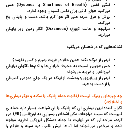
تنگی نفس:
(
Shortness of Breath
یا
Dyspnea
) حس
می‌کنید هوای کافی برای نفس کشیدن وجود ندارد.
لرزش و عرق سرد:
حتی اگر هوا گرم باشد، دست و پایتان یخ
می‌کند.
سرگیجه و حالت تهوع:
(
Dizziness
) انگار زمین زیر پایتان
می‌لرزد.
نشانه‌هایی که در ذهنتان می‌گذرد:
ترس از مرگ:
نکند همین حالا در غربت بمیرم و کسی نفهمد؟
حس عجیبی نسبت به محیط:
خیابان‌ها و آدم‌ها ناگهان برایتان
غیرواقعی و غریبه می‌شوند.
ترس از بی‌آبرویی:
وحشت از اینکه در یک جای عمومی کنترلتان
را از دست بدهید.
چه چیزهایی پنیک نیست (تفاوت حمله پانیک با سکته و دیگر بیماری‌ها
و اختلالات)
نگران کننده‌ترین بیماری ای که پانیک با آن شباهت بسیار دارد حمله ی
قلبیست که سبب مراجعات مکرر اشخاص بسیاری به اورژانس (ER) می
گردد، مراجعانی که در نهایت با جمله «مشکل فیزیکی ندارید مواجه
شده و مرخص می‌شوند؛ اما آن‌ها تپش قلب، درد سینه و علائم را