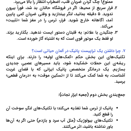
ممنوع! چک کردن ضربان قلب، اضطرابِ انتظار را بالا می‌برد.
فرارِ سریع از محیط:
اگر در فروشگاه حالتان بد شد، فوراً بیرون
ندوید. ۵ دقیقه بمانید، لنگر بیندازید و وقتی ضربان کمی پایین
آمد، آگاهانه خارج شوید. فرار، ترس را در مغز شما «تثبیت»
می‌کند.
جنگیدن با علائم:
به قلبتان دستورِ ایست ندهید. بگذارید بزند.
او فقط یک موتورِ قوی است که به اشتباه گاز خورده است.
۷
. چرا داشتن یک تراپیست پانیک در آلمان حیاتی است؟
تکنیک‌های این بخش حکم «کمک‌های اولیه» را دارند. برای اینکه
ریشه‌ی این حملات خشکیده شود، باید مسیرهای عصبیِ جدیدی
بسازیم. یک درمانگر متخصص پانیک ایرانی که با فضای غربت
آشناست، به شما کمک می‌کند تا از «تسکینِ موقت» به «درمان قطعی»
برسید.
جمع‌بندیِ بخش دوم (جعبه ‌ابزار نجات):
پانیک از ترس شما تغذیه می‌کند؛ با تکنیک‌های لنگر، سوخت آن
را قطع کنید.
تکنیک‌های بیولوژیک (مثل آب سرد و بازدم) حتی اگر به آن‌ها
باور نداشته باشید، اثر می‌کنند.