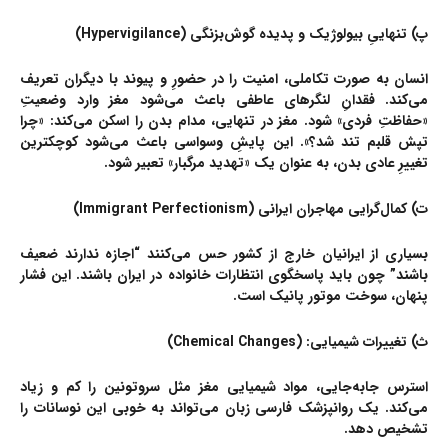
پ) تنهاییِ بیولوژیک و پدیده گوش‌بزنگی (Hypervigilance)
انسان به صورت تکاملی، امنیت را در حضورِ و پیوند با دیگران تعریف
می‌کند. فقدانِ لنگرهای عاطفی باعث می‌شود مغز وارد وضعیتِ
«حفاظتِ فردی» شود. مغز در تنهایی، مدام بدن را اسکن می‌کند: «چرا
تپش قلبم تند شد؟». این پایشِ وسواسی باعث می‌شود کوچکترین
تغییرِ عادی بدن، به عنوان یک «تهدید مرگبار» تعبیر شود.
ت) کمال‌گرایی مهاجران ایرانی (Immigrant Perfectionism)
بسیاری از ایرانیان خارج از کشور حس می‌کنند “اجازه ندارند ضعیف
باشند” چون باید پاسخگوی انتظارات خانواده در ایران باشند. این فشار
پنهان، سوخت موتور پانیک است.
ث) تغییرات شیمیایی: (Chemical Changes)
استرس جابه‌جایی، مواد شیمیایی مغز مثل سروتونین را کم و زیاد
می‌کند. یک روانپزشک فارسی زبان می‌تواند به خوبی این نوسانات را
تشخیص دهد.