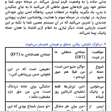
بدنی ساده را به وضعیت قرمز تبدیل می‌کند. در مرحله دوم، شما و
مشاور
خود روی لایه‌های عمیق عاطفی کار می‌کنید تا به جای جنگیدن
با بدن، یاد بگیرید چگونه در لحظات ترس، پناهگاه امنی برای خودتان
بسازید. در نهایت، در مرحله سوم با هدایت
روانشناس
، تجارب پیوندی
جدیدی را تمرین می‌کنید که در آن سیستم عصبی شما با تکیه بر این
امنیتِ بازیابی شده، دیگر نیازی به اعلام آژیر اشتباه یا همان حمله
پانیک پیدا نمی‌کند.
۴. دیالوگِ تلفیقی: وقتی منطق و هیجان هم‌سفر می‌شوند
موقعیت
جمله‌ی منطقیِ ما
جمله‌ی همدلانه‌ی ما (EFT)
در غربت
(CBT)
شروعِ
«واگن مترو امن است؛
«طبیعی است که در این
حمله در
من قبلاً هم عبور
شلوغی حس بی‌‌پناهی کنی.»
مترو
کرده‌ام.»
بی‌خوابی
«این لرزش‌ها فقط
«دلتنگیِ برای خانه دردناک
و پانیک
تخلیه‌ی آدرنالینِ روز
است؛ بدنِ من حق دارد
شبانه
است.»
مضطرب باشد.»
ترس از
«من برای هر مشکل
«تو بسیار شجاع بودی که این