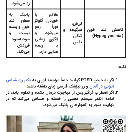
رد می‌شود.
علائم با
پانیک به
خوردن گلوکز
سطح قند
لرزش،
فوراً رفع
خون وابسته
کاهش قند خون
سرگیجه و
می‌شود و
نیست و
(Hypoglycemia)
تنگی
الگوی زمانی
خودبه‌خود
نفس.
با وعده
فروکش
غذایی دارد.
می‌کند.
نکته:
اگر تشخیص PTSD گرفتید حتماً مراجعه فوری به
دکتر روانشناس
ایرانی در آلمان
و روانپزشک فارسی زبان
داشته باشید.
اگر اضطراب فراگیر پس از مهاجرت درمان نشده و تداوم یابد، در
ادامه آنقدر سیستم عصبی را خسته و حساس می‌کند که در
نهایت منجر به انفجارهای پانیک می‌شود.