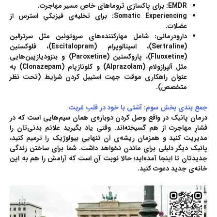
EMDR:
برای پاکسازیِ تروماهای خاصِ مسیر مهاجرت.
Somatic Experiencing:
برای تخلیه‌ی فیزیکیِ استرس از
عضلات.
دارودرمانی:
شامل مهارکننده‌های سروتونین مثل سرترالین
(Sertraline)، اسیتالوپرام (Escitalopram)، فلوکستین
(Fluoxetine)، پاروکستین (Paroxetine) و بنزودیازپین‌هایی
مثل آلپرازولام (Alprazolam) و کلونازپام (Clonazepam) به
عنوان راهکاری موقت جهت استیبل کردن شرایط (تحت نظر
متخصص).
جمع بندی بخش سوم: آشتی با خود در قلبِ غربت
درمان پانیک در واقع وصل کردن دوباره‌ی همان سیم‌هایی است که در
فشارِ مهاجرت از هم گسیخته‌اند. وقتی یاد بگیرید علائم بدنی‌تان را
مدیریت کنید و همزمان ریشه‌ی آن تنهاییِ بیولوژیک را ترمیم کنید،
پانیک دیگر دلیلی برای ماندن نخواهد داشت. شما برای ساختن زندگی
جدیدتان تا اینجا آمده‌اید؛ حالا نوبت آن است که آرامش را هم به این
خانه‌ی جدید دعوت کنید.