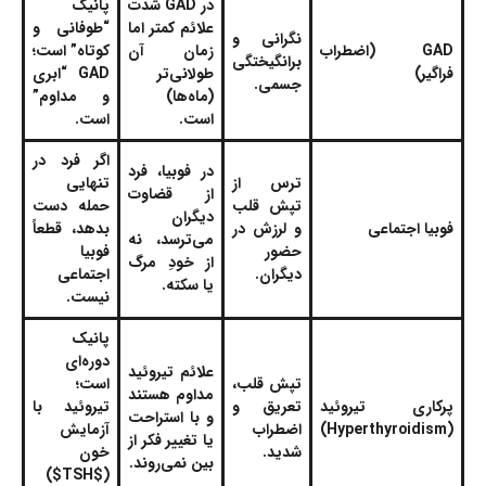
در GAD شدت
پانیک
علائم کمتر اما
“طوفانی و
نگرانی و
GAD (اضطراب
زمان آن
کوتاه” است؛
برانگیختگی
فراگیر)
طولانی‌تر
GAD “ابری
جسمی.
(ماه‌ها)
و مداوم”
است.
است.
اگر فرد در
در فوبیا، فرد
ترس از
تنهایی
از قضاوت
تپش قلب
حمله دست
دیگران
فوبیا اجتماعی
و لرزش در
بدهد، قطعاً
می‌ترسد، نه
حضور
فوبیا
از خودِ مرگ
دیگران.
اجتماعی
یا سکته.
نیست.
پانیک
دوره‌ای
علائم تیروئید
تپش قلب،
است؛
مداوم هستند
پرکاری تیروئید
تعریق و
تیروئید با
و با استراحت
(Hyperthyroidism
)
اضطراب
آزمایش
یا تغییر فکر از
شدید.
خون
بین نمی‌روند.
($TSH$)