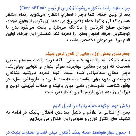
چرا حملات پانیک تکرار می‌شوند؟ (ترس از ترس Fear of Fear)
بعد از اولین حمله، شما دچار «اضطرابِ انتظار» می‌شوید. مدام منتظر
هستید که کی و کجا حمله بعدی رخ می‌دهد. این ترس از وقوعِ مجدد،
خودش سطح آدرنالین را بالا نگه می‌دارد و باعث می‌شود بدن با
کوچکترین جرقه، انفجارِ بعدی را تجربه کند. شکستنِ این چرخه، اولین
قدم بزرگ در درمانِ تخصصی ماست.
جمع بندی بخش اول: رهایی از تله‌ی ترس
پنیک
حمله پانیک، نه یک تهدید جسمی، بلکه فریاد اشتباه سیستم عصبی
شماست که زیر بار سنگین مهاجرت، سوگِ پنهان و تنهایی بیولوژیک،
دچار خطای محاسباتی شده است. آنچه تجربه می‌کنید نشانه‌ی
«توانمندی بدن» برای بقاست، نه «ایست قلبی» یا «فروپاشی عقل»؛ در
واقع، شناخت تفاوت‌های علمی میان پانیک و حملات فیزیکی، اولین و
بزرگ‌ترین قدم برای بازپس‌گیری اقتدار بدن است.
بخش دوم: چگونه حمله پانیک را کنترل کنیم
پس از آشنایی با علائم و دلایل پیدایش اختلال پانیک در ادامه به
تکنیک های کنترل فوری و عمومی این اختلال می پردازیم.
۱. جدول مهار هوشمند حمله پنیک (کنترل تپش قلب و اضطراب پنیک در