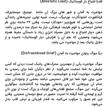
الف) اشباع بارِ آلوستاتیک (Allostatic Load)
مهاجرت به آلمان و شهر های بزرگ آن مانند مونیخ، دوسلدورف،
فرانکفورت، اشتوتگارت، نورنبرگ، درست شبیه اولین تجربه‌های رانندگی
است؛ روزهایی که هیچ‌چیز «خودکار» نیست. وقتی ۲۴ ساعته برای هر
تعامل اجتماعی یا فهمِ ظرایف فرهنگی، نیاز به تمرکز صد درصدی باشد،
ذهن دچار اشباع و به دلیل مصرف انرژی زیاد با خستگی مفرط همراه
می‌شود؛ وضعیتی که علم آن را افزایش «بار آلوستاتیک» نامیده و از
دلایل پانیک بعد از مهاجرت می باشد.
ب) سوگ پنهان مهاجرت به آلمان (Disfranchised Grief)
سوگ مهاجرت یکی از مهمترین محرک‌های پانیک است؛ دردی که کسی
برایش به شما تسلیت نمی‌گوید. از نظر دیگران شما برای رسیدن به
موفقیت مهاجرت کرده‌ و خوشبختید، اما در درون جایی که ممکن است
حتی برای خود شما نیز قابل دسترسی نباشد بخشی از وجودتان برای
تمام آن چیزهایی که پای پله‌های هواپیما جا گذاشته‌اید، سوگواری
می‌گردد. این سوگ، مجمعِ فقدان‌های کوچک و بزرگ است؛ از بوی نان
گرم و لهجه‌ی آشنا گرفته تا امنیتِ حضور در جمع دوستان صمیمی. وقتی
این غمِ عمیق را سرکوب می‌کنید، به فشار فیزیکی و تپش قلب بدل
می‌شود.