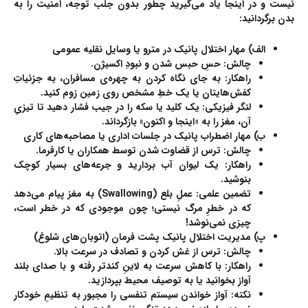
نیست و در اینجا یاد می‌گیرید چطور بدون جلب توجه، امنیت را به
بدن برگردانید:
الف) مهار اختلال پانیک در مترو یا وسایل نقلیه عمومی
چالش:
حسِ حبس شدن و نبودِ اکسیژن.
راهکار:
به جای نگاه کردن به چهره‌ی مسافران، به جزئیاتِ
کفش‌هایتان یا یک خطِ مشخص روی زمین زوم کنید.
لنگر فیزیکی:
یک کلید یا سکه را در جیب فشار دهید تا تیزیِ
آن، مغز را به «اینجا و اکنون» بازگرداند.
ب) مهار اضطراب پانیک در جلسات اداری یا مصاحبه‌های کاری
چالش:
ترس از قضاوت شدن توسط همکاران یا کارفرما.
راهکار:
یک لیوان آب بردارید و جرعه‌های بسیار کوچک
بنوشید.
تضمین علمی:
عملِ بلع (Swallowing) به مغز پیام می‌دهد
که در خطرِ مرگ نیستی؛ چون موجودی که در خطر است،
چیزی نمی‌نوشد!
پ) مدیریت اختلال پانیک پشت فرمان (اتوبان‌های شلوغ)
چالش:
ترس از غش کردن و تصادف در سرعت بالا.
راهکار:
با کاهش سرعت به لاینِ کندتر رفته و با صدای بلند
آواز بخوانید یا به توصیف محیط بپردازید.
نکته:
آواز خواندن سیستم تنفسی را مجبور به تنظیمِ خودکار