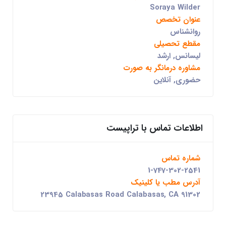
Soraya Wilder
عنوان تخصص
روانشناس
مقطع تحصیلی
لیسانس, ارشد
مشاوره درمانگر به صورت
حضوری, آنلاین
اطلاعات تماس با تراپیست
شماره تماس
1-747-302-2541
آدرس مطب یا کلینیک
23945 Calabasas Road Calabasas, CA 91302