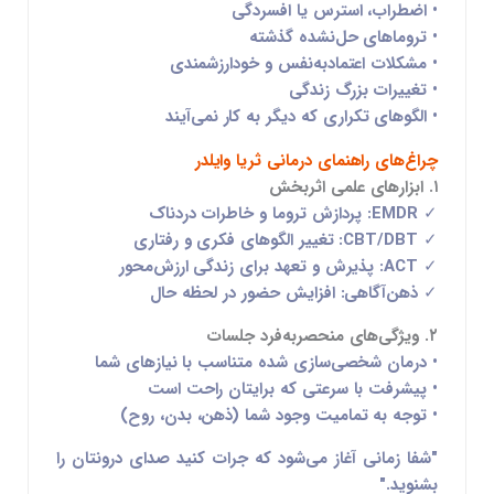
• اضطراب، استرس یا افسردگی
• تروماهای حل‌نشده گذشته
• مشکلات اعتمادبه‌نفس و خودارزشمندی
• تغییرات بزرگ زندگی
• الگوهای تکراری که دیگر به کار نمی‌آیند
چراغ‌های راهنمای درمانی ثریا وایلدر
۱. ابزارهای علمی اثربخش
✓
EMDR
: پردازش تروما و خاطرات دردناک
✓
CBT/DBT
: تغییر الگوهای فکری و رفتاری
✓
ACT
: پذیرش و تعهد برای زندگی ارزش‌محور
✓
ذهن‌آگاهی
: افزایش حضور در لحظه حال
۲. ویژگی‌های منحصربه‌فرد جلسات
• درمان
شخصی‌سازی شده
متناسب با نیازهای شما
• پیشرفت
با سرعتی که برایتان راحت است
• توجه به
تمامیت وجود شما
(ذهن، بدن، روح)
"شفا زمانی آغاز می‌شود که جرات کنید صدای درونتان را
بشنوید."