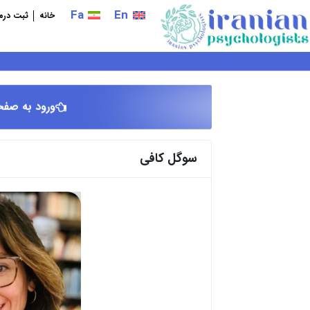
فتن
Fa
En
خانه
ثبت درما
ه
حتوا
ورود به صفح
سوگل کافی