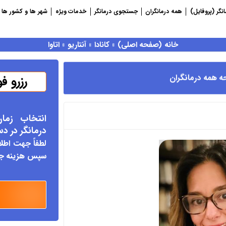
نگر (پروفایل)
همه درمانگران
جستجوی درمانگر
خدمات ویژه
شهر ها و کشور ها
خانه (صفحه اصلی)
»
کانادا
»
آنتاریو
»
اتاوا
رزرو ف
ه همه درمانگران
انتخاب زما
درمانگر د
ر د
لطفاً جهت اطلا
سپس هزینه جلس