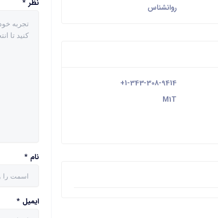
نظر
*
روانشناس
+1-343-308-9414
M1T
نام
*
ایمیل
*