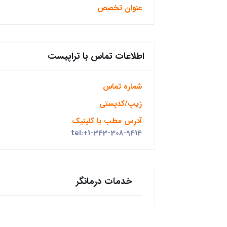
عنوان تخصص
اطلاعات تماس با تراپیست
شماره تماس
زیپ/کدپستی
آدرس مطب یا کلینیک
tel:+1-343-308-9414
خدمات درمانگر