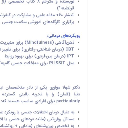
نویسنده و مترجم ۸ کتاب تخصصی
(از 
قرنطینه")
انتشار ۶۰+ مقاله علمی
و مشارکت در کنفرانس
برگزاری کارگاه‌های آموزشی
سلامت جنسی (ح
رویکردهای درمانی:
ذهن‌آگاهی (Mindfulness)
برای مدیریت
CBT (درمان شناختی-رفتاری)
برای تغییر 
IPT (درمان بین‌فردی)
برای بهبود روابط
مدل PLISSIT
برای مداخلات جنسی گام‌به‌گ
دکتر شهلا مولوی یکی از
نادر متخصصان ایر
دنیا
(آلمان) را با
تجربه بالینی گسترده
particularly برای افرادی مناسب هستند که:
به دنبال
درمان اختلالات جنسی با رویکرد غی
مسائل روان‌تنی
(مانند دردهای جنسی یا اضط
به
تخصص بین‌رشته‌ای (مامایی + روانشنا