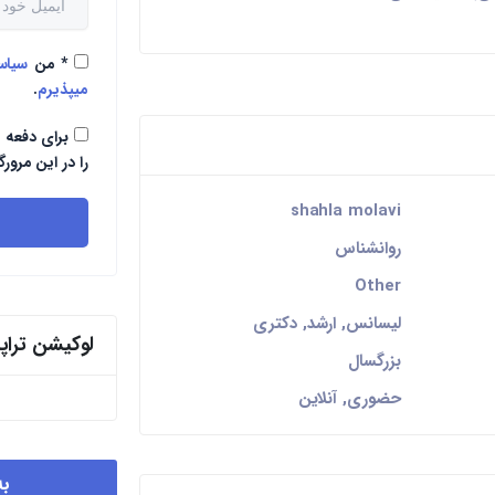
*
من
سیا
میپذیرم
.
برای دفعه 
را در این مرورگ
shahla molavi
روانشناس
Other
لیسانس, ارشد, دکتری
لوکیشن ترا
بزرگسال
حضوری, آنلاین
به