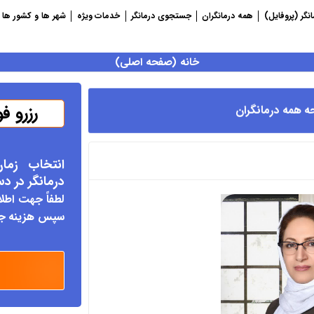
نگر (پروفایل)
همه درمانگران
جستجوی درمانگر
خدمات ویژه
شهر ها و کشور ها
خانه (صفحه اصلی)
رزرو ف
ه همه درمانگران
انتخاب زما
درمانگر د
ر د
لطفاً جهت اطلا
سپس هزینه جلس