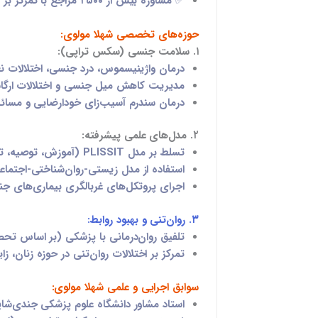
✅
مشاوره بیش از ۲۵۰۰ مراجع
با تمرکز بر
حوزه‌های تخصصی شهلا مولوی:
۱. سلامت جنسی (سکس تراپی):
درمان
واژینیسموس، درد جنسی، اختلالات نع
مدیریت
کاهش میل جنسی و اختلالات ارگا
درمان
سندرم آسیب‌زای خودارضایی
و مسائل
۲. مدل‌های علمی پیشرفته:
تسلط بر مدل
PLISSIT
(آموزش، توصیه، ت
استفاده از مدل
زیستی-روان‌شناختی-اجتما
اجرای
پروتکل‌های غربالگری بیماری‌های ج
۳. روان‌تنی و بهبود روابط:
تلفیق روان‌درمانی با پزشکی (بر اساس تحصی
تمرکز بر
اختلالات روان‌تنی در حوزه زنان، زا
سوابق اجرایی و علمی شهلا مولوی:
استاد مشاور
دانشگاه علوم پزشکی جندی‌شاپو