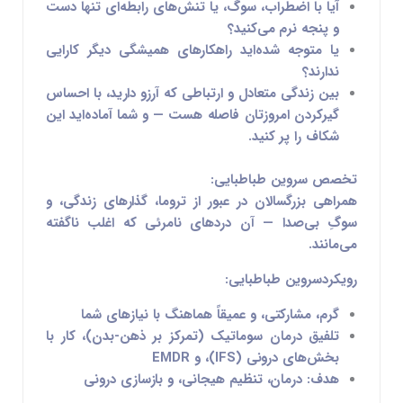
آیا با اضطراب، سوگ، یا تنش‌های رابطه‌ای تنها دست
و پنجه نرم می‌کنید؟
یا متوجه شده‌اید راهکارهای همیشگی دیگر کارایی
ندارند؟
بین زندگی متعادل و ارتباطی که آرزو دارید، با احساس
گیرکردن امروزتان فاصله هست — و شما آماده‌اید این
شکاف را پر کنید.
تخصص سروین طباطبایی:
همراهی بزرگسالان در عبور از
تروما
،
گذارهای زندگی
، و
سوگِ بی‌صدا — آن دردهای نامرئی که اغلب ناگفته
می‌مانند.
رویکردسروین طباطبایی:
گرم، مشارکتی، و عمیقاً
هماهنگ با نیازهای شما
تلفیق
درمان سوماتیک
(تمرکز بر ذهن-بدن)،
کار با
بخش‌های درونی (IFS)
، و
EMDR
هدف:
درمان، تنظیم هیجانی، و بازسازی درونی