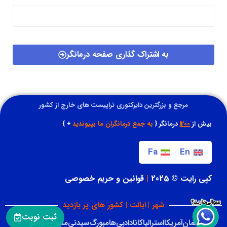
به اشتراک گذاری صفحه درمانگر
مرجع و بزرگترین دایرکتوری تراپیست های خارج از کشور
بیش از
1200
درمانگر {
به جمع درمانگران ما بپیوندید
+ }
Fa
En
کپی رایت © 2025
|
قوانین و حریم خصوصی
شهر | ایالت | کشور های پر بازدید
ثبت نوبت
آلمان
آمریکا
استرالیا
کانادا
دبی
هامبورگ
سیدنی
ملبورن
تورنتو