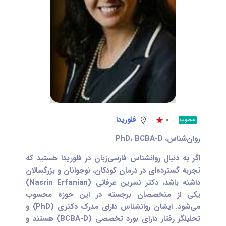
0
فلوریدا
محبوب
روان‌شناس، PhD، BCBA-D
اگر به دنبال
روانشناس فارسی‌زبان در فلوریدا
هستید که
تجربه گسترده‌ای در درمان کودکان، نوجوانان و بزرگسالان
داشته باشد،
دکتر نسرین عرفانی (Nasrin Erfanian)
یکی از متخصصان برجسته در این حوزه محسوب
می‌شود. ایشان روانشناس دارای مدرک دکتری (PhD) و
تحلیلگر رفتار دارای بورد تخصصی (BCBA-D) هستند و