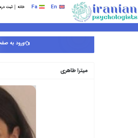
فتن
Fa
En
خانه
ثبت درما
ه
حتوا
ورود به صفح
میترا طاهری