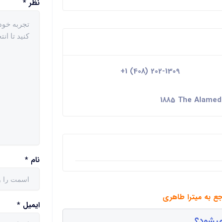
نظر
*
+1 (408) 202-1309
1885 The Alameda
نام
*
جع به میترا طاهری
ایمیل
*
میشود؟