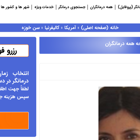
نگر (پروفایل)
همه درمانگران
جستجوی درمانگر
خدمات ویژه
شهر ها و کشور ها
خانه (صفحه اصلی)
»
آمریکا
»
کالیفرنیا
»
سن خوزه
ه همه درمانگران
رزرو ف
انتخاب زما
درمانگر د
ر د
لطفاً جهت اطلا
سپس هزینه جلس