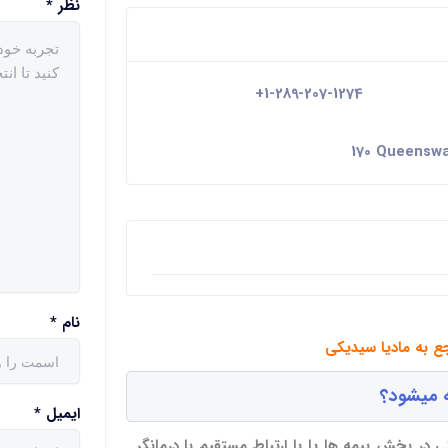
نظر
*
+1-289-207-1274
170 Queenswa
نام
*
جع به مادیا سیدیکی
ه میشود؟
ایمیل
*
ی در بخش بیمه ها یا با ارتباط مستقیم با درمانگر