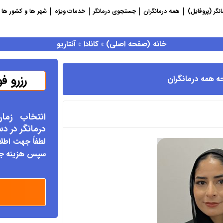
نگر (پروفایل)
همه درمانگران
جستجوی درمانگر
خدمات ویژه
شهر ها و کشور ها
خانه (صفحه اصلی)
»
کانادا
»
آنتاریو
رزرو ف
ه همه درمانگران
انتخاب زما
درمانگر د
ر د
لطفاً جهت اطلا
سپس هزینه جلس