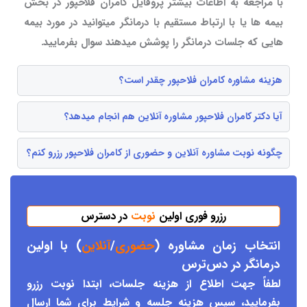
با مراجعه به اطاعات بیشتر پروفایل کامران فلاحپور در بخش
بیمه ها یا با ارتباط مستقیم با درمانگر میتوانید در مورد بیمه
هایی که جلسات درمانگر را پوشش میدهند سوال بفرمایید.
هزینه مشاوره کامران فلاحپور چقدر است؟
آیا دکتر کامران فلاحپور مشاوره آنلاین هم انجام میدهد؟
چگونه نوبت مشاوره آنلاین و حضوری از کامران فلاحپور رزرو کنم؟
رزرو فوری اولین
نوبت
در دسترس
انتخاب زمان مشاوره (
حضوری
/
آنلاین
) با اولین
درمانگر د
ر دس
ترس
لطفاً جهت اطلاع از هزینه جلسات، ابتدا نوبت رزرو
بفرمایید، سپس هزینه جلسه و شرایط برای شما ارسال