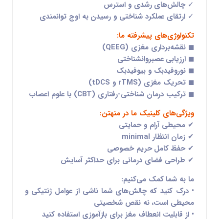
✓ چالش‌های رشدی و استرس
✓ ارتقای عملکرد شناختی و رسیدن به اوج توانمندی
تکنولوژی‌های پیشرفته ما:
◼ نقشه‌برداری مغزی (QEEG)
◼ ارزیابی عصبروانشناختی
◼ نوروفیدبک و بیوفیدبک
◼ تحریک مغزی (rTMS و tDCS)
◼ ترکیب درمان شناختی-رفتاری (CBT) با علوم اعصاب
ویژگی‌های کلینیک ما در منهتن:
✔ محیطی آرام و حمایتی
✔ زمان انتظار minimal
✔ حفظ کامل حریم خصوصی
✔ طراحی فضای درمانی برای حداکثر آسایش
ما به شما کمک می‌کنیم:
• درک کنید که چالش‌های شما ناشی از
عوامل ژنتیکی و
محیطی
است، نه نقص شخصیتی
• از
قابلیت انعطاف مغز
برای بازآموزی استفاده کنید