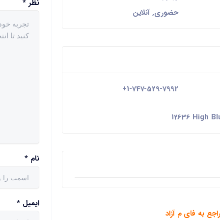
نظر
*
حضوری, آنلاین
+1-747-529-7992
12636 High Bl
نام
*
ایمیل
*
اجع به فای م آزاد