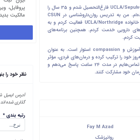
ایران ثبت 
من از سال 1987 از دوره تخصصی خود در UCLA/Sepulveda فارغ‌التحصیل شدم و 35 سال را
پروفایل، و
به ارائه مراقبت‌های روانپزشکی اختصاص داده‌ام. من به تدریس روان‌داروشناسی در CSUN
مالکیت بدید.
پرداختم، به عنوان مدرس مهمان برای برنامه خانواده UCLA/Northridge فعالیت کردم و به
های دارویی خدمت کردم. همچنین برنامه‌های
ت کردم.
پایه‌های عمل من بر اساس همدلی، ارتباط، آموزش و compassion استوار است. به عنوان
روز خود را ترکیب کرده و درمان‌های فردی، مؤثر
و مبتنی بر شواهد را ارائه می‌کنم. شخصاً به تماس‌هایم در مدت 24 ساعت پاسخ می‌دهم و
درمان خود مشارکت کنند.
نظر خود را بن
آدرس ایمیل ش
گذاری شده اند
رتبه بندی
*
Fay M Azad
روانپزشک