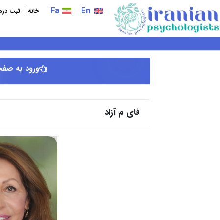
فتن
Fa
En
خانه
ثبت درما
ه
حتوا
ورود به صفح
فای م آزاد