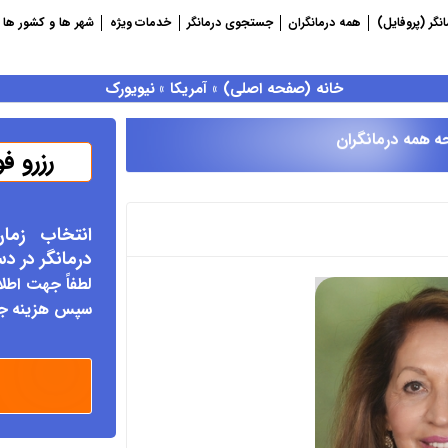
نگر (پروفایل)
همه درمانگران
جستجوی درمانگر
خدمات ویژه
شهر ها و کشور ها
خانه (صفحه اصلی)
»
آمریکا
»
نیویورک
ه همه درمانگران
رزرو ف
انتخاب زما
درمانگر د
ر د
لطفاً جهت اطلا
سپس هزینه جلس