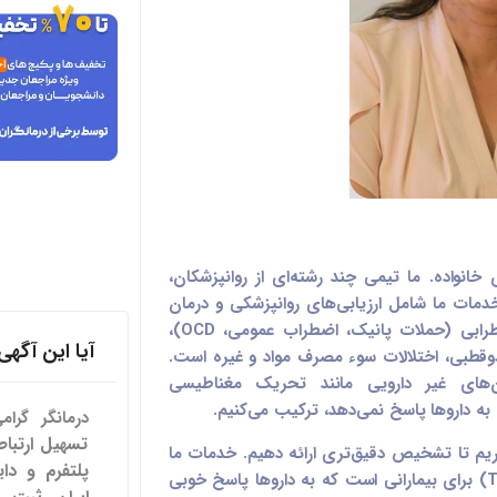
خانواده. ما تیمی چند رشته‌ای از روانپزشکان،
 خدمات ما شامل ارزیابی‌های روانپزشکی و درمان
ADHD در بزرگسالان و کودکان، اختلالات اضطرابی (حملات پانیک، اضطراب عمومی، OCD)،
آیا این آگ
دوقطبی، اختلالات سوء مصرف مواد و غیره است.
ن‌های غیر دارویی مانند تحریک مغناطیسی
درمانگر گرا
ریم تا تشخیص دقیق‌تری ارائه دهیم. خدمات ما
پلتفرم و دای
شامل تحریک مغناطیسی ترانس‌کرانیال (TMS) برای بیمارانی است که به داروها پاسخ خوبی