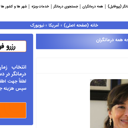
نگر (پروفایل)
همه درمانگران
جستجوی درمانگر
خدمات ویژه
شهر ها و کشور ها
خانه (صفحه اصلی)
»
آمریکا
»
نیویورک
ه همه درمانگران
رزرو ف
انتخاب زما
درمانگر د
ر د
لطفاً جهت اطلا
سپس هزینه جلس