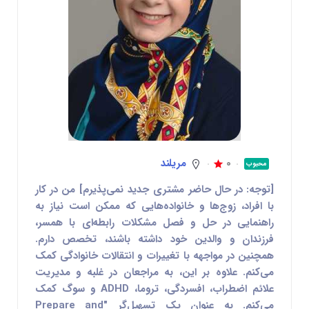
0
مریلند
محبوب
[توجه: در حال حاضر مشتری جدید نمی‌پذیرم] من در کار
با افراد، زوج‌ها و خانواده‌هایی که ممکن است نیاز به
راهنمایی در حل و فصل مشکلات رابطه‌ای با همسر،
فرزندان و والدین خود داشته باشند، تخصص دارم.
همچنین در مواجهه با تغییرات و انتقالات خانوادگی کمک
می‌کنم. علاوه بر این، به مراجعان در غلبه و مدیریت
علائم اضطراب، افسردگی، تروما، ADHD و سوگ کمک
می‌کنم. به عنوان یک تسهیل‌گر "Prepare and