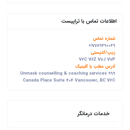
اطلاعات تماس با تراپیست
شماره تماس
+17789490069
زیپ/کدپستی
V6C V6Z V7J V7P
آدرس مطب یا کلینیک
Unmask counselling & coaching services 999
Canada Place Suite 404 Vancouver, BC V6C
خدمات درمانگر