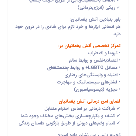
✓ EMDR (حساسیت‌زدایی از طریق حرکت چشم)
✓ ریکی (انرژی‌درمانی)
باور بنیادین آتش یغمائیان:
هر انسانی
ابزارها و خرد لازم برای شادی
را در درون خود
دارد.
تمرکز تخصصی آتش یغمائیان بر:
• تروما و اضطراب
• اعتمادبه‌نفس و روابط سالم
• مسائل LGBTQ+ و روابط چندعشقه‌ای
• اعتیاد و وابستگی‌های رفتاری
• فشارهای سیستماتیک و مهاجرت
• تجزیه (دیسوسیاسیون)
فضای امن درمانی آتش یغمائیان
✔ شراکت درمانی بر اساس احترام متقابل
✔ کشف و یکپارچه‌سازی بخش‌های مختلف وجود شما
✔ التیام زخم‌های درونی از طریق بازگویی داستان زندگی
تجربه بالینی من نشان داده است: