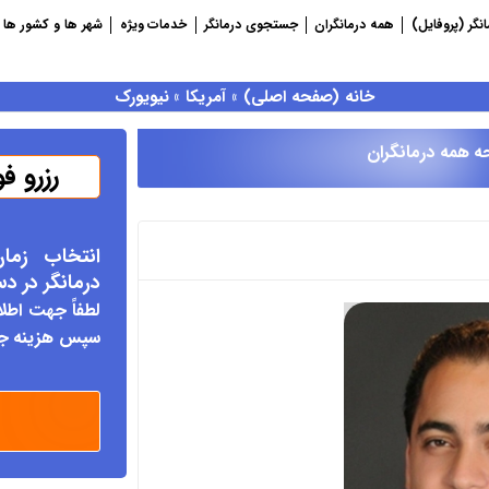
نگر (پروفایل)
همه درمانگران
جستجوی درمانگر
خدمات ویژه
شهر ها و کشور ها
خانه (صفحه اصلی)
»
آمریکا
»
نیویورک
ه همه درمانگران
رزرو ف
انتخاب زما
درمانگر د
ر د
لطفاً جهت اطلا
سپس هزینه جلس