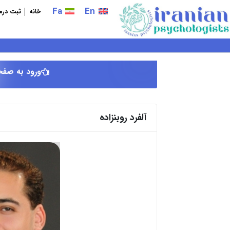
فتن
Fa
En
خانه
ثبت درما
ه
حتوا
ورود به صفح
آلفرد روبنزاده