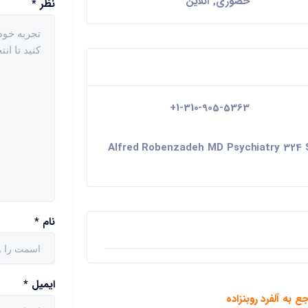
حضوری, آنلاین
نظر
*
+1-310-905-5363
Alfred Robenzadeh MD Psychiatry 324 So
نام
*
ایمیل
*
ع به آلفرد روبنزاده