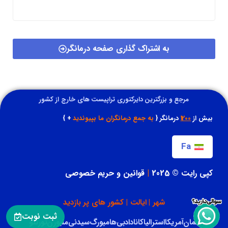
به اشتراک گذاری صفحه درمانگر
مرجع و بزرگترین دایرکتوری تراپیست های خارج از کشور
بیش از
1200
درمانگر {
به جمع درمانگران ما بپیوندید
+ }
Fa
کپی رایت © 2025
|
قوانین و حریم خصوصی
شهر | ایالت | کشور های پر بازدید
ثبت نوبت
آلمان
آمریکا
استرالیا
کانادا
دبی
هامبورگ
سیدنی
ملبورن
تورنتو