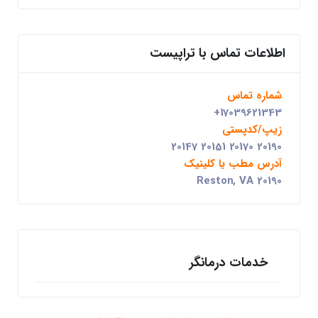
اطلاعات تماس با تراپیست
شماره تماس
+17039621343
زیپ/کدپستی
20147 20151 20170 20190
آدرس مطب یا کلینیک
Reston, VA 20190
خدمات درمانگر