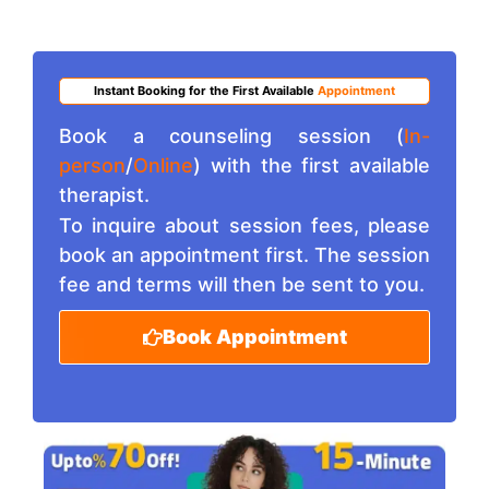
Instant Booking for the First Available
Appointment
Book a counseling session (
In-
person
/
Online
) with the first available
therapist.
To inquire about session fees, please
book an appointment first. The session
fee and terms will then be sent to you.
Book Appointment