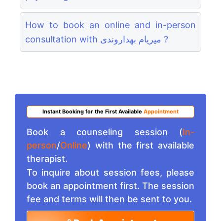
How to book an online and in-person
consultation with میریام بهداروندی ?
Instant Booking for the First Available
Appointment
Book a counseling session (
In-
person
/
Online
) with the first available
therapist.
To inquire about session fees, please
book an appointment first. The session
fee and terms will then be sent to you.