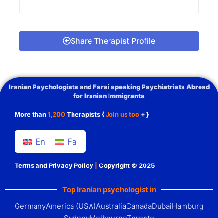
Share Therapist Profile
Iranian Psychologists and Farsi speaking Psychiatrists Abroad
for Iranian Immigrants
More than
1,200
Therapists {
Join us too
+ }
En
Fa
Terms and Privacy Policy
|
Copyright © 2025
Top Iranian psychologist in
Germany
America (USA)
Australia
Canada
Dubai
Hamburg
Sydney
Melbourne
Toronto