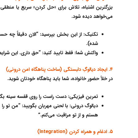
بزرگترین اشتباه، تلاش برای «حل کردن» سریع یا منطقی
می‌خواهد دیده شود.
تکنیک:
از این بخش بپرسید: “الان دقیقاً چه حسی 
شده).
واکنش شما:
فقط تایید کنید: “حق داری. این شرایط
۴. ایجاد دیالوگِ دلبستگی (ساخت پناهگاه امن درونی)
در خلأ حضور خانواده، شما باید پناهگاه خودتان شوید.
تمرین فیزیکی:
دست راست را روی قفسه سینه بگذا
دیالوگ درونی:
با لحنی مهربان بگویید: “من تو را 
هستم و از تو مراقبت می‌کنم.”
۵. ادغام و همراه کردن (Integration)