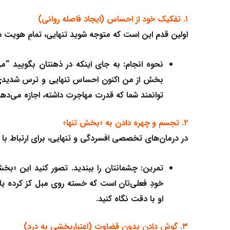
۱. تفکیک خود از احساس (ایجاد فاصله روانی)
اولین قدم این است که متوجه شوید تنهایی، تمامِ هویت
نحوه انجام:
به جای اینکه در ذهنتان بگویید “من
بخش از من اکنون احساس تنهایی و ترس شدیدی 
توانمند شما که قدرت مهاجرت داشته، اجازه می‌دهد
۲. تجسم و چهره دادن به «بخش تنها»
در درمان‌های تخصصی افسردگی و تنهایی، برای ارتباط با 
تمرین:
چشمانتان را ببندید. تصور کنید این «بخ
خودِ فعلی‌تان است که خسته روی مبل کز کرده 
او با دقت نگاه کنید.
۳. گوش دادنِ بدون قضاوت (اعتباربخشی به درد)