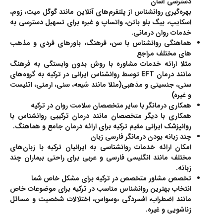
دسترسی آسان
بهره‌گیری روانشناس از پلتفرم‌های آنلاین مانند گوگل میت، زوم،
اسکایپ، بیگ بلو باتن، واتساپ و غیره برای تسهیل دسترسی به
خدمات روان درمانی.
هماهنگی روانشناس با سن، فرهنگ، باورهای فردی و مذهب
های مختلف مراجع
مثلا ارائه خدمات مشاوره با روش بدون وابستگی به فرهنگ
مانند درمان EFT توسط روانشناس ایرانی در ترکیه به گروه‌های
سنی، جنسیتی و مذهبی(مثلا مانند شیعه، سنی، ارمنی، اتئیست
و غیره)
همکاری درمانگر با سایر متخصصان سلامت روان در ترکیه
همکاری با دیگر متخصصان مانند درمان ترکیبی روانشناس با
روانپزشک ایرانی مقیم ترکیه برای ارائه درمان جامع و هماهنگ.
چند زبانه بودن درمانگر فارسی زبان
امکان
ارائه خدمات روانشناسی به ایرانیان ترکیه با زبان‌های
مختلف مانند انگلیسی فارسی و عربی برای راحتی بیماران چند
زبانه.
تخصص مشاور متخصص در ترکیه برای مشکل خاص شما
انتخاب بهترین روانشناس مناسب در ترکیه برای موضوعات خاص
مانند اضطراب، افسردگی ،وسواس، اختلالات شخصیت و مسائل
زناشویی و غیره.