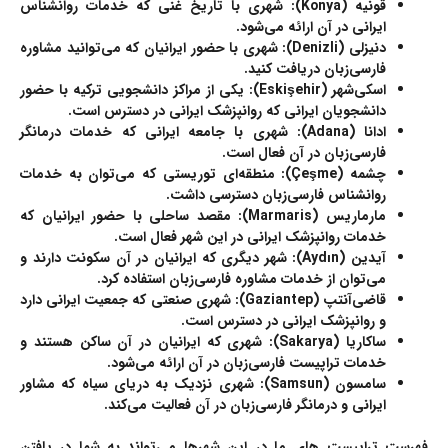
قونیه (Konya)
: شهری با تاریخ غنی که خدمات
روانشناس
ایرانی
در آن ارائه می‌شود.
دنیزلی (Denizli)
: شهری با حضور ایرانیان که می‌توانید
مشاوره
فارسی‌زبان
دریافت کنید.
اسکی‌شهر (Eskişehir)
: یکی از مراکز دانشجویی ترکیه با حضور
دانشجویان ایرانی که
روانپزشک ایرانی
در دسترس است.
ادانا (Adana)
: شهری با جامعه ایرانی که خدمات
درمانگر
فارسی‌زبان
در آن فعال است.
چشمه (Çeşme)
: منطقه‌ای توریستی که می‌توان به خدمات
روانشناس فارسی‌زبان
دسترسی داشت.
مارماریس (Marmaris)
: مقصد ساحلی با حضور ایرانیان که
خدمات
روانپزشک ایرانی
در این شهر فعال است.
آیدین (Aydın)
: شهر دیگری که ایرانیان در آن سکونت دارند و
می‌توان از خدمات
مشاوره فارسی‌زبان
استفاده کرد.
قاضی‌آنتپ (Gaziantep)
: شهری صنعتی که جمعیت ایرانی دارد
و
روانپزشک ایرانی
در دسترس است.
ساکاریا (Sakarya)
: شهری که ایرانیان در آن ساکن هستند و
خدمات
تراپیست فارسی‌زبان
در آن ارائه می‌شود.
سامسون (Samsun)
: شهری نزدیک به دریای سیاه که
مشاور
ایرانی
و
درمانگر فارسی‌زبان
در آن فعالیت می‌کند.
فهرست تراپیست های ما در این شهرها می‌تواند به شما در یافتن