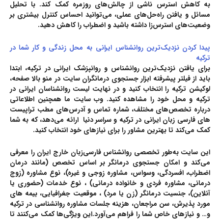
به کاهش استرس ناشی از چالش‌های روزمره کمک کند. با تحلیل
مسائل و یافتن راه‌حل‌های عملی، می‌توانید احساس کنترل بیشتری بر
وضعیت‌های استرس‌زا داشته باشید و اضطراب را کاهش دهید.
پیدا کردن نزدیک‌ترین روانشناس ایرانی به محل زندگی و کار شما در
ترکیه
برای یافتن نزدیک‌ترین روانشناس و روانپزشک ایرانی در ترکیه، ابتدا
باید از فیلتر پیشرفته ابزار جستجوی درمانگران سایت در منو بالا صفحه،
لوکیشن ترکیه را انتخاب کنید و در نهایت لیست روانشناسان ایرانی در
ترکیه و محل خود را مشاهده کنید. وب سایت ما همچنین اطلاعاتی
درباره تخصص‌های مختلف، شماره تماس و آدرس‌های مطب‌ تراپیست
های فارسی زبان ایرانی در ترکیه و سراسر دنیا ارائه می‌دهد، که به شما
کمک می‌کند تا بهترین مشاور را برای نیازهای خود انتخاب کنید.
این سایت به‌طور تخصصی روانشناس فارسی‌زبان خارج ایران را معرفی
می‌کند و امکان جستجوی درمانگر بر اساس
تخصص
(مانند درمان
اضطراب، افسردگی، وسواس، مشاوره زوجی و غیره)،
نوع مشاوره
(زوج
درمانی، مشاوره فردی و خانواده درمانی)
، نوع خدمات
(حضوری یا
آنلاین)،
جنسیت درمانگر
(زن یا مرد)
، موقعیت جغرافیایی، بیمه های
مورد پذیرش، سن مراجعان، هزینه جلسات مشاوره روانشناسی در ترکیه
و… و نیازهای خاص
شما را فراهم می‌آورد.این ویژگی‌ها کمک می‌کنند تا