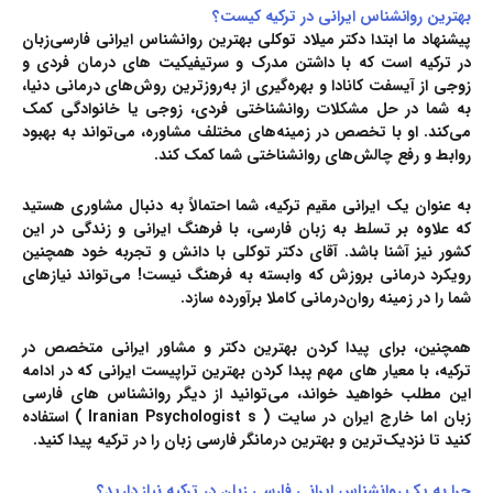
بهترین روانشناس ایرانی در ترکیه کیست؟
پیشنهاد ما ابتدا دکتر میلاد توکلی
بهترین روانشناس ایرانی فارسی‌زبان
در ترکیه
است که با داشتن مدرک و سرتیفیکیت های درمان فردی و
زوجی از
آیسفت کانادا
و بهره‌گیری از به‌روزترین روش‌های درمانی دنیا،
به شما در حل مشکلات روانشناختی فردی، زوجی یا خانوادگی کمک
می‌کند. او با تخصص در زمینه‌های مختلف مشاوره، می‌تواند به بهبود
روابط و رفع چالش‌های روانشناختی شما کمک کند.
به عنوان یک
ایرانی مقیم ترکیه
، شما احتمالاً به دنبال مشاوری هستید
که علاوه بر تسلط به زبان فارسی، با فرهنگ ایرانی و زندگی در این
کشور نیز آشنا باشد. آقای
دکتر توکلی
با دانش و تجربه خود همچنین
رویکرد درمانی بروزش که وابسته به فرهنگ نیست! می‌تواند نیازهای
شما را در زمینه روان‌درمانی کاملا برآورده سازد.
همچنین، برای پیدا کردن
بهترین دکتر
و
مشاور ایرانی متخصص در
ترکیه
، با معیار های مهم پبدا کردن بهترین تراپیست ایرانی که در ادامه
این مطلب خواهید خواند، می‌توانید از دیگر روانشناس های فارسی
زبان اما خارج ایران در سایت‌ (
Iranian Psychologist s
) استفاده
کنید تا نزدیک‌ترین و بهترین درمانگر فارسی زبان را در ترکیه پیدا کنید.
چرا به یک روانشناس ایرانی فارسی زبان در ترکیه نیاز دارید؟