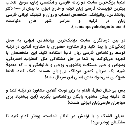
اینجا بزرگ‌ترین سایت دو زبانه فارسی و انگلیسی زبان، مرجع انتخاب
بهترین تراپیست فارسی زبان ترکیه و خارج ایران، با بیش از ۱۰۰۰
دکتر
روانشناس، روانپزشک، متخصص اعصاب و روان و کلینیک ایرانی فارسی
زبان در ترکیه و سراسر شهر های دنیاست:
{iranianpsychologists.com}.
در بین درمانگران سایت نزدیک‌ترین روانشناس ایرانی به محل
زندگی‌تان را پیدا کنید و از مشاوره حضوری یا
مشاوره آنلاین در ترکیه
توسط روانشناس فارسی زبان تاپ!
استفاده کنید. این متخصصان با
تجربه می‌توانند به شما در حل مشکلاتی مثل اضطراب، افسردگی،
وسواس و حتی مشکلات زناشویی، زوجی و خانوادگی و … که معمولاً
شبیه یک سریال کمدی دردناک بی‌پایان هستند، کمک کنند. قطعا
هیچ‌کس نمی‌خواد نقش اصلی این سریال باشه!
پس بی‌خیال تعلل!، اقدام به رزرو نوبت آنلاین مشاوره در ترکیه کنید و
۱۵ دقیقه پیش مشاوره رایگان روانشناسی بگیرید (این پیشنهاد برای
مهاجران فارسی‌زبان ایرانی هست).
دنیای قشنگ و با آرامش در انتظار شماست، زودتر اقدام کنید تا
مشکلتان زودتر برود!