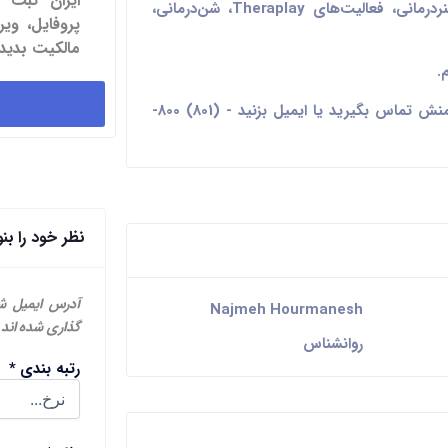
ایران ثبت 
را برآورده کند، از بازی‌درمانی، تکنیک‌های هنردرمانی، فعالیت‌های Theraplay، شن‌درمانی،
پروفایل، و
مالکیت بدید.
.
برای مشاوره رایگان ۱۵ دقیقه‌ای با نجمه حورمنش تماس بگیرید یا ایمیل بزنید - (801) 800-
نظر خود را بن
آدرس ایمیل ش
Najmeh Hourmanesh
گذاری شده اند
روانشناس
رتبه بندی
*