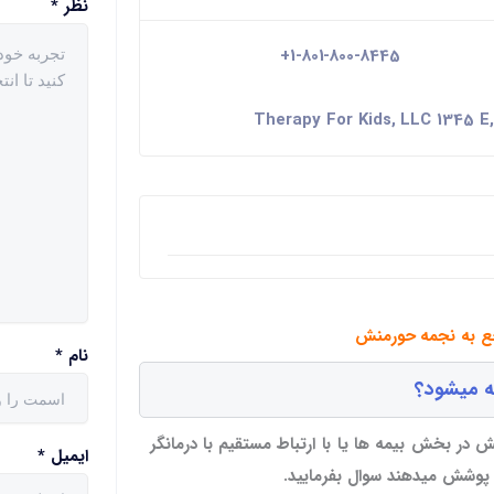
نظر
*
+1-801-800-8445
Therapy For Kids, LLC 1345 E,
جع به نجمه حورمنش
نام
*
ه میشود؟
 در بخش بیمه ها یا با ارتباط مستقیم با درمانگر
ایمیل
*
ا پوشش میدهند سوال بفرمایید.