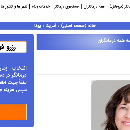
نگر (پروفایل)
همه درمانگران
جستجوی درمانگر
خدمات ویژه
شهر ها و کشور ها
خانه (صفحه اصلی)
»
آمریکا
»
یوتا
ه همه درمانگران
رزرو ف
انتخاب زما
درمانگر د
ر د
لطفاً جهت اطلا
سپس هزینه جلس