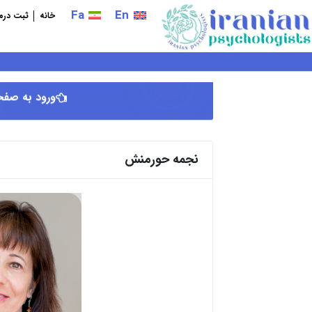
فتن
Fa
En
خانه
ثبت درما
ه
حتوا
ورود به صفح
نجمه حورمنش